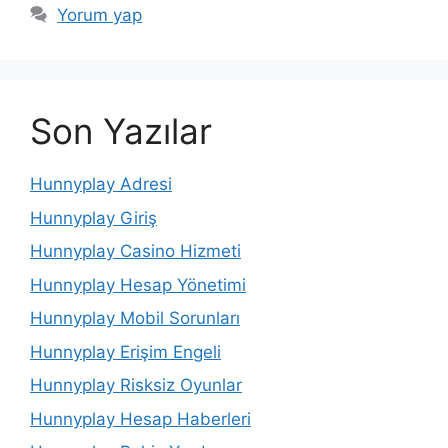
Yorum yap
Son Yazılar
Hunnyplay Adresi
Hunnyplay Giriş
Hunnyplay Casino Hizmeti
Hunnyplay Hesap Yönetimi
Hunnyplay Mobil Sorunları
Hunnyplay Erişim Engeli
Hunnyplay Risksiz Oyunlar
Hunnyplay Hesap Haberleri