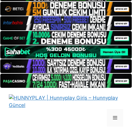
İçeriğe
atla
Menü