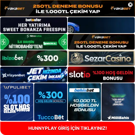
×
HUNNYPLAY GİRİŞ İÇİN TIKLAYINIZ!