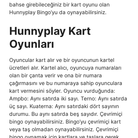
bahse girebileceğiniz bir kart oyunu olan
Hunnyplay Bingo’yu da oynayabilirsiniz.
Hunnyplay Kart
Oyunları
Oyuncular kart alır ve bir oyuncunun kartel
ücretleri alır. Kartel alıcı, oyuncuya numaraları
olan bir çanta verir ve ona bir numara
çağırmasını ve bu numaraya sahip oyunculara
kart vermesini söyler. Oyuncu vurduğunda:
Ampbo: Aynı satırda iki sayı. Terno: Aynı satırda
üç sayı. Kuaterna: Aynı satırdaki dört sayının
durumu. Bu aynı satırda beş sayıdır. Çevrimiçi
bingo oynayabilirsiniz. Bingo’yu çevrimiçi kart
veya taş olmadan oynayabilirsiniz. Çevrimiçi
bingo oynamak için kartlara ve taşlara gerek