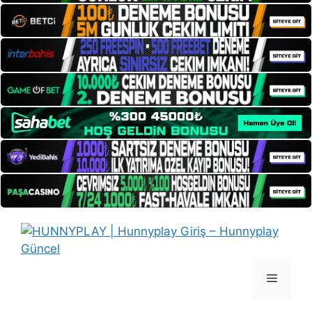
İçeriğe
atla
Menü