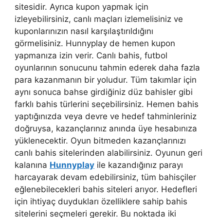
sitesidir. Ayrıca kupon yapmak için
izleyebilirsiniz, canlı maçları izlemelisiniz ve
kuponlarınızın nasıl karşılaştırıldığını
görmelisiniz. Hunnyplay de hemen kupon
yapmanıza izin verir. Canlı bahis, futbol
oyunlarının sonucunu tahmin ederek daha fazla
para kazanmanın bir yoludur. Tüm takımlar için
aynı sonuca bahse girdiğiniz düz bahisler gibi
farklı bahis türlerini seçebilirsiniz. Hemen bahis
yaptığınızda veya devre ve hedef tahminleriniz
doğruysa, kazançlarınız anında üye hesabınıza
yüklenecektir. Oyun bitmeden kazançlarınızı
canlı bahis sitelerinden alabilirsiniz. Oyunun geri
kalanına
Hunnyplay
ile kazandığınız parayı
harcayarak devam edebilirsiniz, tüm bahisçiler
eğlenebilecekleri bahis siteleri arıyor. Hedefleri
için ihtiyaç duydukları özelliklere sahip bahis
sitelerini seçmeleri gerekir. Bu noktada iki