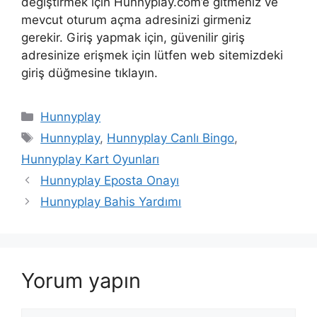
değiştirmek için Hunnyplay.com’e gitmeniz ve
mevcut oturum açma adresinizi girmeniz
gerekir. Giriş yapmak için, güvenilir giriş
adresinize erişmek için lütfen web sitemizdeki
giriş düğmesine tıklayın.
Kategoriler
Hunnyplay
Etiketler
Hunnyplay
,
Hunnyplay Canlı Bingo
,
Hunnyplay Kart Oyunları
Hunnyplay Eposta Onayı
Hunnyplay Bahis Yardımı
Yorum yapın
Yorum