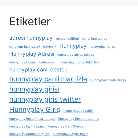
Etiketler
adresi hunnyplay
bonus teklifleri
girisi hunnyplay
Hunnyplay
giris yap hunnyplay
güvenlik
hunnyplay adres
Hunnyplay Adresi
hunnyplay adres sonrası
hunnyplay bonus i̇ncelemeleri
hunnyplay bonus teklifleri
hunnyplay canli destek
hunnyplay canli maç izle
Hunnyplay Canlı Bingo
hunnyplay girisi
hunnyplay giris twitter
Hunnyplay Giriş
hunnyplay güvenlik
hunnyplay hesap i̇ptali arayın
hunnyplay hesap kapatma
hunnyplay hızlı kazanç
Hunnyplay Kart Oyunları
hunnyplay katılım bilgileri
hunnyplay keyifli kayıt