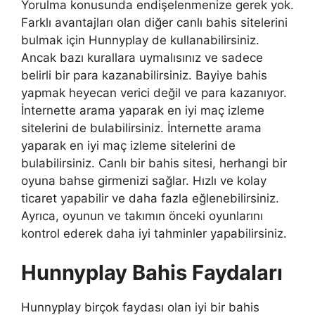
Yorulma konusunda endişelenmenize gerek yok.
Farklı avantajları olan diğer canlı bahis sitelerini
bulmak için Hunnyplay de kullanabilirsiniz.
Ancak bazı kurallara uymalısınız ve sadece
belirli bir para kazanabilirsiniz. Bayiye bahis
yapmak heyecan verici değil ve para kazanıyor.
İnternette arama yaparak en iyi maç izleme
sitelerini de bulabilirsiniz. İnternette arama
yaparak en iyi maç izleme sitelerini de
bulabilirsiniz. Canlı bir bahis sitesi, herhangi bir
oyuna bahse girmenizi sağlar. Hızlı ve kolay
ticaret yapabilir ve daha fazla eğlenebilirsiniz.
Ayrıca, oyunun ve takımın önceki oyunlarını
kontrol ederek daha iyi tahminler yapabilirsiniz.
Hunnyplay Bahis Faydaları
Hunnyplay birçok faydası olan iyi bir bahis