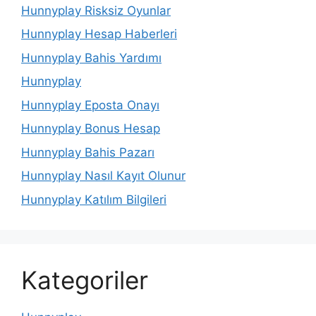
Hunnyplay Risksiz Oyunlar
Hunnyplay Hesap Haberleri
Hunnyplay Bahis Yardımı
Hunnyplay
Hunnyplay Eposta Onayı
Hunnyplay Bonus Hesap
Hunnyplay Bahis Pazarı
Hunnyplay Nasıl Kayıt Olunur
Hunnyplay Katılım Bilgileri
Kategoriler