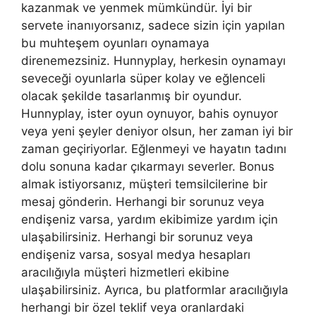
kazanmak ve yenmek mümkündür. İyi bir
servete inanıyorsanız, sadece sizin için yapılan
bu muhteşem oyunları oynamaya
direnemezsiniz. Hunnyplay, herkesin oynamayı
seveceği oyunlarla süper kolay ve eğlenceli
olacak şekilde tasarlanmış bir oyundur.
Hunnyplay, ister oyun oynuyor, bahis oynuyor
veya yeni şeyler deniyor olsun, her zaman iyi bir
zaman geçiriyorlar. Eğlenmeyi ve hayatın tadını
dolu sonuna kadar çıkarmayı severler. Bonus
almak istiyorsanız, müşteri temsilcilerine bir
mesaj gönderin. Herhangi bir sorunuz veya
endişeniz varsa, yardım ekibimize yardım için
ulaşabilirsiniz. Herhangi bir sorunuz veya
endişeniz varsa, sosyal medya hesapları
aracılığıyla müşteri hizmetleri ekibine
ulaşabilirsiniz. Ayrıca, bu platformlar aracılığıyla
herhangi bir özel teklif veya oranlardaki