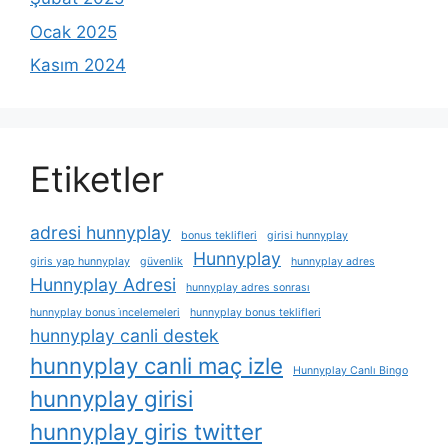
Ocak 2025
Kasım 2024
Etiketler
adresi hunnyplay
bonus teklifleri
girisi hunnyplay
Hunnyplay
giris yap hunnyplay
güvenlik
hunnyplay adres
Hunnyplay Adresi
hunnyplay adres sonrası
hunnyplay bonus i̇ncelemeleri
hunnyplay bonus teklifleri
hunnyplay canli destek
hunnyplay canli maç izle
Hunnyplay Canlı Bingo
hunnyplay girisi
hunnyplay giris twitter