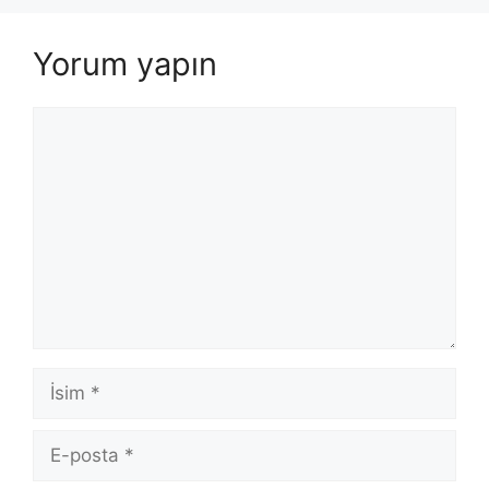
Yorum yapın
Yorum
İsim
E-
posta