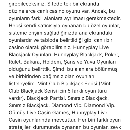
girebileceksiniz. Sitede tek bir ekranda
düzinelerce canlı casino oyunu var. Ancak, bu
oyunların farklı alanlara ayrılması gerekmektedir.
Hepsi kendi satıcısıyla oynanan bu özel oyunlar,
sisteme erişim sağladığınızda ana ekrandaki
oyunlardır ve tabloda belirtildiği gibi canlı bir
casino olarak görebilirsiniz. Hunnyplay Live
Blackjack Oyunları. Hunnyplay Blackjack, Poker,
Rulet, Bakara, Holdem, Şans ve Yuva Oyunları
olduğunu belirttik. Şimdi bu alanlara bölünmüş
ve birbirinden bağımsız olan oyunları
listeleyelim. Mint Club Blackjack Serisi (Mint
Club Blackjack Serisi için 5 farklı oyun türü
vardır). Blackjack Partisi. Sınırsız Blackjack.
Sınırsız Blackjack. Diamond Vip. Diamond Vip.
Gümüş Live Casin Games, Hunnyplay Live
Casin oyunlarında mevcuttur. Her biri farklı oyun
stratejileri durumunda oynanan bu oyunlar, zevk