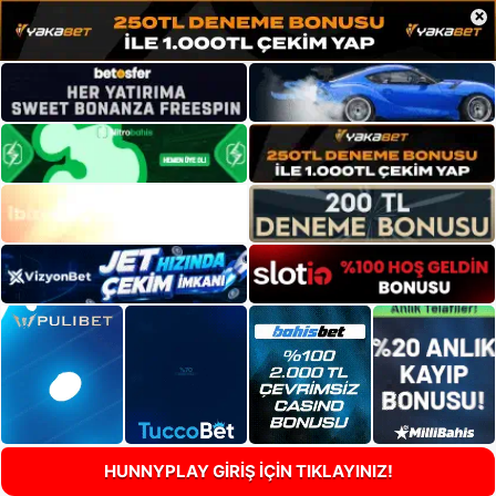
×
HUNNYPLAY GİRİŞ İÇİN TIKLAYINIZ!