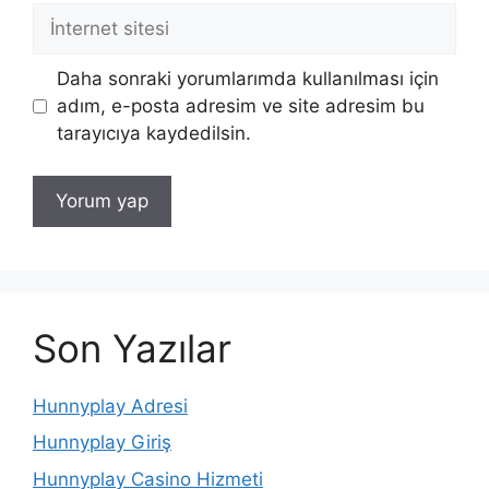
İnternet
sitesi
Daha sonraki yorumlarımda kullanılması için
adım, e-posta adresim ve site adresim bu
tarayıcıya kaydedilsin.
Son Yazılar
Hunnyplay Adresi
Hunnyplay Giriş
Hunnyplay Casino Hizmeti