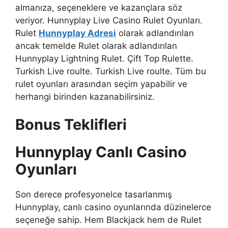
almanıza, seçeneklere ve kazançlara söz
veriyor. Hunnyplay Live Casino Rulet Oyunları.
Rulet
Hunnyplay Adresi
olarak adlandırılan
ancak temelde Rulet olarak adlandırılan
Hunnyplay Lightning Rulet. Çift Top Rulette.
Turkish Live roulte. Turkish Live roulte. Tüm bu
rulet oyunları arasından seçim yapabilir ve
herhangi birinden kazanabilirsiniz.
Bonus Teklifleri
Hunnyplay Canlı Casino
Oyunları
Son derece profesyonelce tasarlanmış
Hunnyplay, canlı casino oyunlarında düzinelerce
seçeneğe sahip. Hem Blackjack hem de Rulet