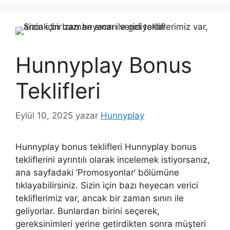
Hunnyplay Bonus
Teklifleri
Eylül 10, 2025
yazar
Hunnyplay
Hunnyplay bonus teklifleri Hunnyplay bonus
tekliflerini ayrıntılı olarak incelemek istiyorsanız,
ana sayfadaki ‘Promosyonlar’ bölümüne
tıklayabilirsiniz. Sizin için bazı heyecan verici
tekliflerimiz var, ancak bir zaman sınırı ile
geliyorlar. Bunlardan birini seçerek,
gereksinimleri yerine getirdikten sonra müşteri