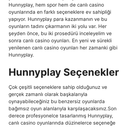
Hunnyplay, hem spor hem de canlı casino
oyunlarında en farklı seçeneklere ev sahipliği
yapıyor. Hunnyplay para kazanmanın ve bu
oyunların tadını çıkarmanın iki yolu var. Her
şeyden önce, bu iki prosedürü inceleyelim ve
sonra canlı casino oyunları. En yeni ve sürekli
yenilenen canlı casino oyunları her zamanki gibi
Hunnyplay.
Hunnyplay Seçenekler
Çok çeşitli seçeneklere sahip olduğunuz ve
gerçek zamanlı olarak başkalarıyla
oynayabileceğiniz bu benzersiz oyunlarda
bağımsız oyun alanlarıyla karşılaşacaksınız.Son
derece profesyonelce tasarlanmış Hunnyplay,
canlı casino oyunlarında düzinelerce seçeneğe