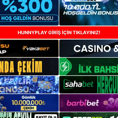
HUNNYPLAY GİRİŞ İÇİN TIKLAYINIZ!