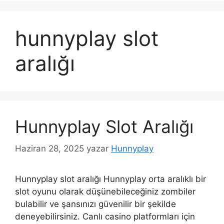
hunnyplay slot
aralığı
Hunnyplay Slot Aralığı
Haziran 28, 2025
yazar
Hunnyplay
Hunnyplay slot aralığı Hunnyplay orta aralıklı bir
slot oyunu olarak düşünebileceğiniz zombiler
bulabilir ve şansınızı güvenilir bir şekilde
deneyebilirsiniz. Canlı casino platformları için