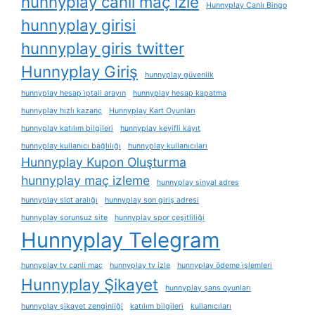
hunnyplay canli maç izle
Hunnyplay Canlı Bingo
hunnyplay girisi
hunnyplay giris twitter
Hunnyplay Giriş
hunnyplay güvenlik
hunnyplay hesap i̇ptali arayın
hunnyplay hesap kapatma
hunnyplay hızlı kazanç
Hunnyplay Kart Oyunları
hunnyplay katılım bilgileri
hunnyplay keyifli kayıt
hunnyplay kullanıcı bağlılığı
hunnyplay kullanıcıları
Hunnyplay Kupon Oluşturma
hunnyplay maç izleme
hunnyplay sinyal adres
hunnyplay slot aralığı
hunnyplay son giriş adresi
hunnyplay sorunsuz site
hunnyplay spor çeşitliliği
Hunnyplay Telegram
hunnyplay tv canli maç
hunnyplay tv izle
hunnyplay ödeme i̇şlemleri
Hunnyplay Şikayet
hunnyplay şans oyunları
hunnyplay şikayet zenginliği
katılım bilgileri
kullanıcıları