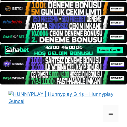
İçeriğe
atla
Menü