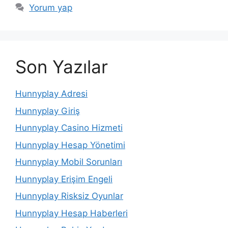
Yorum yap
Son Yazılar
Hunnyplay Adresi
Hunnyplay Giriş
Hunnyplay Casino Hizmeti
Hunnyplay Hesap Yönetimi
Hunnyplay Mobil Sorunları
Hunnyplay Erişim Engeli
Hunnyplay Risksiz Oyunlar
Hunnyplay Hesap Haberleri