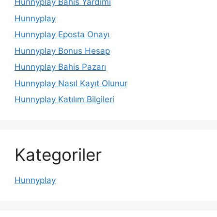
Hunnyplay Bahis Yardımı
Hunnyplay
Hunnyplay Eposta Onayı
Hunnyplay Bonus Hesap
Hunnyplay Bahis Pazarı
Hunnyplay Nasıl Kayıt Olunur
Hunnyplay Katılım Bilgileri
Kategoriler
Hunnyplay