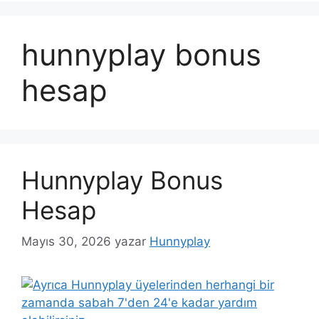
hunnyplay bonus
hesap
Hunnyplay Bonus
Hesap
Mayıs 30, 2026
yazar
Hunnyplay