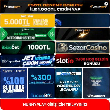
×
HUNNYPLAY GİRİŞ İÇİN TIKLAYINIZ!