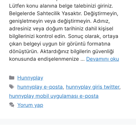
Lütfen konu alanına belge talebinizi giriniz.
Belgelerde Sahtecilik Yasaktır. Değiştirmeyin,
genişletmeyin veya değiştirmeyin. Adınız,
adresiniz veya doğum tarihiniz dahil kişisel
bilgilerinizi kontrol edin. Sonuç olarak, ortaya
çıkan belgeyi uygun bir görüntü formatına
dönüştürün. Aktardığınız bilgilerin güvenliği
konusunda endişelenmenize …
Devamını oku
Kategoriler
Hunnyplay
Etiketler
hunnyplay e-posta
,
hunnyplay giris twitter
,
hunnyplay mobil uygulaması e-posta
Yorum yap