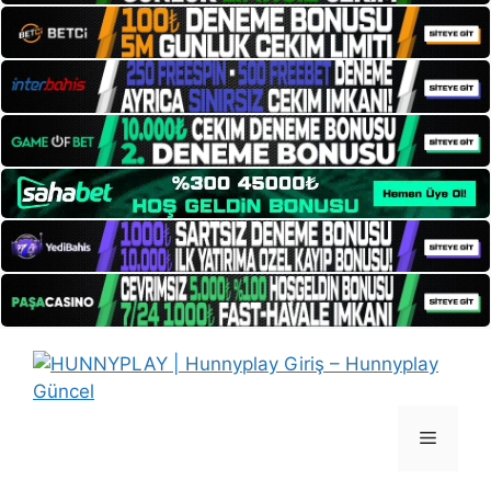
İçeriğe
atla
Menü