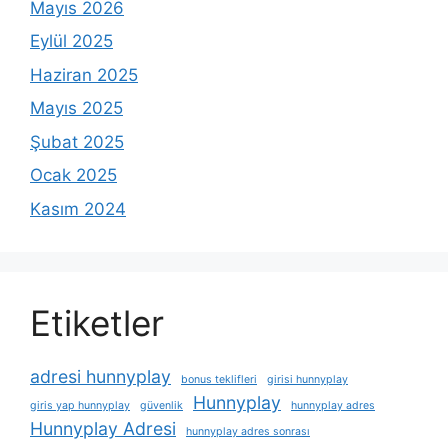
Mayıs 2026
Eylül 2025
Haziran 2025
Mayıs 2025
Şubat 2025
Ocak 2025
Kasım 2024
Etiketler
adresi hunnyplay
bonus teklifleri
girisi hunnyplay
Hunnyplay
giris yap hunnyplay
güvenlik
hunnyplay adres
Hunnyplay Adresi
hunnyplay adres sonrası