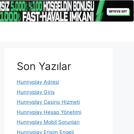
Son Yazılar
Hunnyplay Adresi
Hunnyplay Giriş
Hunnyplay Casino Hizmeti
Hunnyplay Hesap Yönetimi
Hunnyplay Mobil Sorunları
Hunnyplay Erişim Engeli