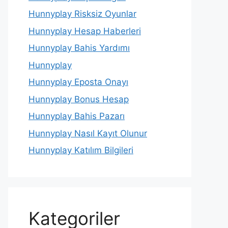
Hunnyplay Risksiz Oyunlar
Hunnyplay Hesap Haberleri
Hunnyplay Bahis Yardımı
Hunnyplay
Hunnyplay Eposta Onayı
Hunnyplay Bonus Hesap
Hunnyplay Bahis Pazarı
Hunnyplay Nasıl Kayıt Olunur
Hunnyplay Katılım Bilgileri
Kategoriler