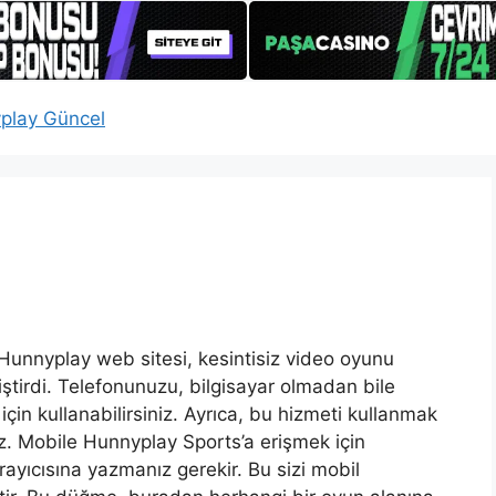
unnyplay web sitesi, kesintisiz video oyunu
ştirdi. Telefonunuzu, bilgisayar olmadan bile
çin kullanabilirsiniz. Ayrıca, bu hizmeti kullanmak
z. Mobile Hunnyplay Sports’a erişmek için
rayıcısına yazmanız gerekir. Bu sizi mobil