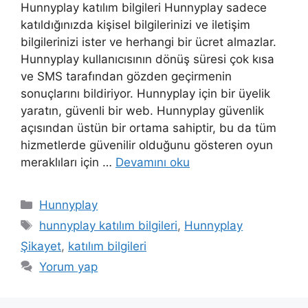
Hunnyplay katılım bilgileri Hunnyplay sadece
katıldığınızda kişisel bilgilerinizi ve iletişim
bilgilerinizi ister ve herhangi bir ücret almazlar.
Hunnyplay kullanıcısının dönüş süresi çok kısa
ve SMS tarafından gözden geçirmenin
sonuçlarını bildiriyor. Hunnyplay için bir üyelik
yaratın, güvenli bir web. Hunnyplay güvenlik
açısından üstün bir ortama sahiptir, bu da tüm
hizmetlerde güvenilir olduğunu gösteren oyun
meraklıları için …
Devamını oku
Kategoriler
Hunnyplay
Etiketler
hunnyplay katılım bilgileri
,
Hunnyplay
Şikayet
,
katılım bilgileri
Yorum yap