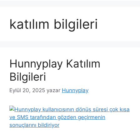
katılım bilgileri
Hunnyplay Katılım
Bilgileri
Eylül 20, 2025
yazar
Hunnyplay