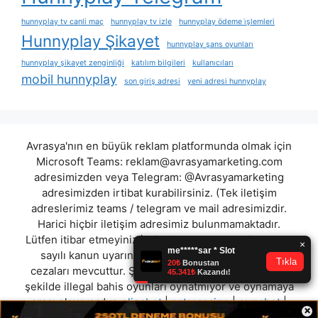
hunnyplay tv canli maç
hunnyplay tv izle
hunnyplay ödeme i̇şlemleri
Hunnyplay Şikayet
hunnyplay şans oyunları
hunnyplay şikayet zenginliği
katılım bilgileri
kullanıcıları
mobil hunnyplay
son giriş adresi
yeni adresi hunnyplay
Avrasya'nın en büyük reklam platformunda olmak için
Microsoft Teams:
reklam@avrasyamarketing.com
adresimizden veya Telegram: @Avrasyamarketing
adresimizden irtibat kurabilirsiniz. (Tek iletişim
adreslerimiz teams / telegram ve mail adresimizdir.
Harici hiçbir iletişim adresimiz bulunmamaktadır.
Lütfen itibar etmeyiniz.) Türkiye yasalarına göre 7258
sayılı kanun uyarınca yasa dışı bahis oynamanın
cezaları mevcuttur. Şu an bulunduğunuz site hiç bir
şekilde illegal bahis oyunları oynatmıyor ve oynamaya
aracı olmuyordur.
elipsbet
|
patracasino
|
romabet
|
×
nasabet
|
betmabet
|
anjelikabet
|
babet
|
zirvebet