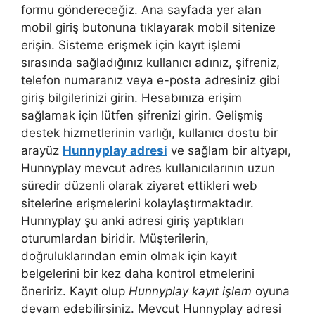
formu göndereceğiz. Ana sayfada yer alan
mobil giriş butonuna tıklayarak mobil sitenize
erişin. Sisteme erişmek için kayıt işlemi
sırasında sağladığınız kullanıcı adınız, şifreniz,
telefon numaranız veya e-posta adresiniz gibi
giriş bilgilerinizi girin. Hesabınıza erişim
sağlamak için lütfen şifrenizi girin. Gelişmiş
destek hizmetlerinin varlığı, kullanıcı dostu bir
arayüz
Hunnyplay adresi
ve sağlam bir altyapı,
Hunnyplay mevcut adres kullanıcılarının uzun
süredir düzenli olarak ziyaret ettikleri web
sitelerine erişmelerini kolaylaştırmaktadır.
Hunnyplay şu anki adresi giriş yaptıkları
oturumlardan biridir. Müşterilerin,
doğruluklarından emin olmak için kayıt
belgelerini bir kez daha kontrol etmelerini
öneririz. Kayıt olup
Hunnyplay kayıt işlem
oyuna
devam edebilirsiniz. Mevcut Hunnyplay adresi