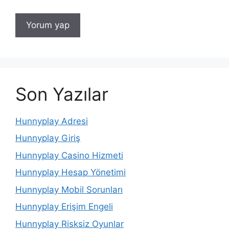
Son Yazılar
Hunnyplay Adresi
Hunnyplay Giriş
Hunnyplay Casino Hizmeti
Hunnyplay Hesap Yönetimi
Hunnyplay Mobil Sorunları
Hunnyplay Erişim Engeli
Hunnyplay Risksiz Oyunlar