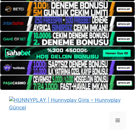
İçeriğe
atla
Menü