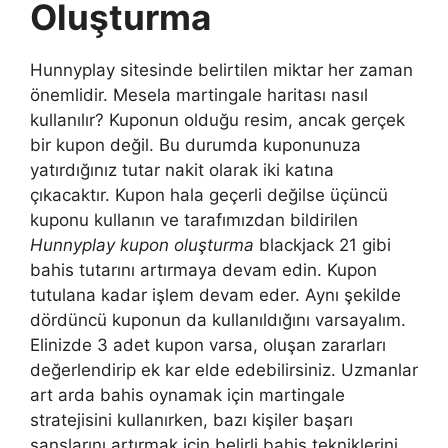
Oluşturma
Hunnyplay sitesinde belirtilen miktar her zaman
önemlidir. Mesela martingale haritası nasıl
kullanılır? Kuponun olduğu resim, ancak gerçek
bir kupon değil. Bu durumda kuponunuza
yatırdığınız tutar nakit olarak iki katına
çıkacaktır. Kupon hala geçerli değilse üçüncü
kuponu kullanın ve tarafımızdan bildirilen
Hunnyplay kupon oluşturma
blackjack 21 gibi
bahis tutarını artırmaya devam edin. Kupon
tutulana kadar işlem devam eder. Aynı şekilde
dördüncü kuponun da kullanıldığını varsayalım.
Elinizde 3 adet kupon varsa, oluşan zararları
değerlendirip ek kar elde edebilirsiniz. Uzmanlar
art arda bahis oynamak için martingale
stratejisini kullanırken, bazı kişiler başarı
şanslarını artırmak için belirli bahis tekniklerini