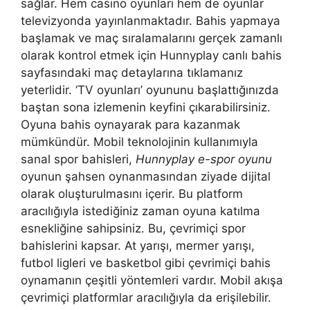
sağlar. Hem casino oyunları hem de oyunlar
televizyonda yayınlanmaktadır. Bahis yapmaya
başlamak ve maç sıralamalarını gerçek zamanlı
olarak kontrol etmek için Hunnyplay canlı bahis
sayfasındaki maç detaylarına tıklamanız
yeterlidir. ‘TV oyunları’ oyununu başlattığınızda
baştan sona izlemenin keyfini çıkarabilirsiniz.
Oyuna bahis oynayarak para kazanmak
mümkündür. Mobil teknolojinin kullanımıyla
sanal spor bahisleri,
Hunnyplay e-spor oyunu
oyunun şahsen oynanmasından ziyade dijital
olarak oluşturulmasını içerir. Bu platform
aracılığıyla istediğiniz zaman oyuna katılma
esnekliğine sahipsiniz. Bu, çevrimiçi spor
bahislerini kapsar. At yarışı, mermer yarışı,
futbol ligleri ve basketbol gibi çevrimiçi bahis
oynamanın çeşitli yöntemleri vardır. Mobil akışa
çevrimiçi platformlar aracılığıyla da erişilebilir.