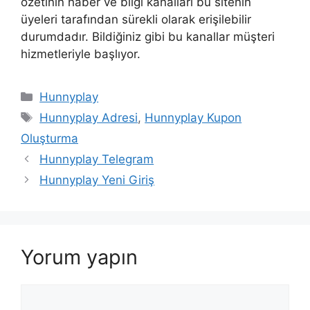
özetinin haber ve bilgi kanalları bu sitenin
üyeleri tarafından sürekli olarak erişilebilir
durumdadır. Bildiğiniz gibi bu kanallar müşteri
hizmetleriyle başlıyor.
Kategoriler
Hunnyplay
Etiketler
Hunnyplay Adresi
,
Hunnyplay Kupon
Oluşturma
Hunnyplay Telegram
Hunnyplay Yeni Giriş
Yorum yapın
Yorum