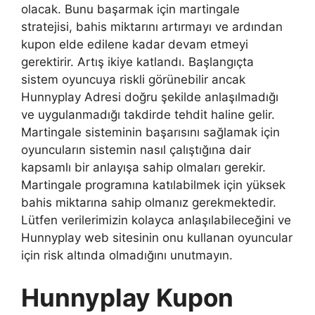
olacak. Bunu başarmak için martingale
stratejisi, bahis miktarını artırmayı ve ardından
kupon elde edilene kadar devam etmeyi
gerektirir. Artış ikiye katlandı. Başlangıçta
sistem oyuncuya riskli görünebilir ancak
Hunnyplay Adresi doğru şekilde anlaşılmadığı
ve uygulanmadığı takdirde tehdit haline gelir.
Martingale sisteminin başarısını sağlamak için
oyuncuların sistemin nasıl çalıştığına dair
kapsamlı bir anlayışa sahip olmaları gerekir.
Martingale programına katılabilmek için yüksek
bahis miktarına sahip olmanız gerekmektedir.
Lütfen verilerimizin kolayca anlaşılabileceğini ve
Hunnyplay web sitesinin onu kullanan oyuncular
için risk altında olmadığını unutmayın.
Hunnyplay Kupon