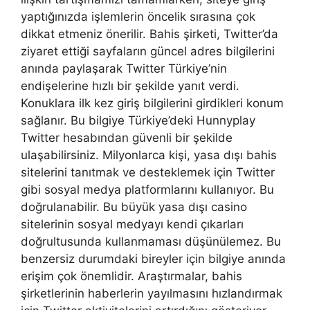
yaptığınızda işlemlerin öncelik sırasına çok
dikkat etmeniz önerilir. Bahis şirketi, Twitter’da
ziyaret ettiği sayfaların güncel adres bilgilerini
anında paylaşarak Twitter Türkiye’nin
endişelerine hızlı bir şekilde yanıt verdi.
Konuklara ilk kez giriş bilgilerini girdikleri konum
sağlanır. Bu bilgiye Türkiye’deki Hunnyplay
Twitter hesabından güvenli bir şekilde
ulaşabilirsiniz. Milyonlarca kişi, yasa dışı bahis
sitelerini tanıtmak ve desteklemek için Twitter
gibi sosyal medya platformlarını kullanıyor. Bu
doğrulanabilir. Bu büyük yasa dışı casino
sitelerinin sosyal medyayı kendi çıkarları
doğrultusunda kullanmaması düşünülemez. Bu
benzersiz durumdaki bireyler için bilgiye anında
erişim çok önemlidir. Araştırmalar, bahis
şirketlerinin haberlerin yayılmasını hızlandırmak