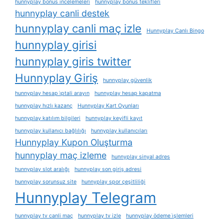
hunnyplay bonus i̇ncelemeleri
hunnyplay bonus teklifleri
hunnyplay canli destek
hunnyplay canli maç izle
Hunnyplay Canlı Bingo
hunnyplay girisi
hunnyplay giris twitter
Hunnyplay Giriş
hunnyplay güvenlik
hunnyplay hesap i̇ptali arayın
hunnyplay hesap kapatma
hunnyplay hızlı kazanç
Hunnyplay Kart Oyunları
hunnyplay katılım bilgileri
hunnyplay keyifli kayıt
hunnyplay kullanıcı bağlılığı
hunnyplay kullanıcıları
Hunnyplay Kupon Oluşturma
hunnyplay maç izleme
hunnyplay sinyal adres
hunnyplay slot aralığı
hunnyplay son giriş adresi
hunnyplay sorunsuz site
hunnyplay spor çeşitliliği
Hunnyplay Telegram
hunnyplay tv canli maç
hunnyplay tv izle
hunnyplay ödeme i̇şlemleri