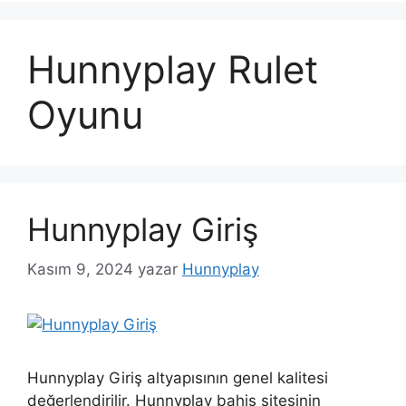
Hunnyplay Rulet
Oyunu
Hunnyplay Giriş
Kasım 9, 2024
yazar
Hunnyplay
Hunnyplay Giriş altyapısının genel kalitesi
değerlendirilir. Hunnyplay bahis sitesinin