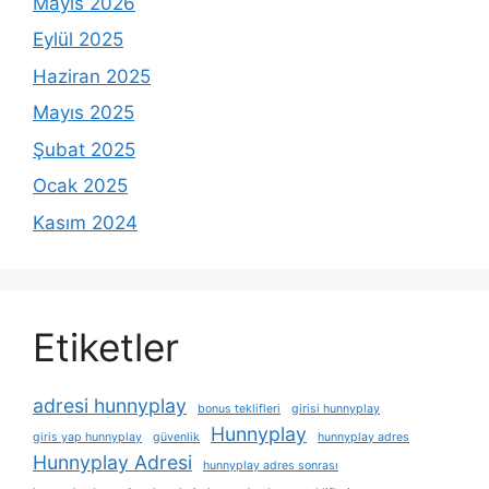
Mayıs 2026
Eylül 2025
Haziran 2025
Mayıs 2025
Şubat 2025
Ocak 2025
Kasım 2024
Etiketler
adresi hunnyplay
bonus teklifleri
girisi hunnyplay
Hunnyplay
giris yap hunnyplay
güvenlik
hunnyplay adres
Hunnyplay Adresi
hunnyplay adres sonrası