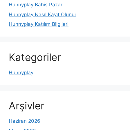
Hunnyplay Bahis Pazarı
Hunnyplay Nasıl Kayıt Olunur
Hunnyplay Katılım Bilgileri
Kategoriler
Hunnyplay
Arşivler
Haziran 2026