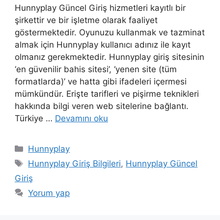
Hunnyplay Güncel Giriş hizmetleri kayıtlı bir
şirkettir ve bir işletme olarak faaliyet
göstermektedir. Oyunuzu kullanmak ve tazminat
almak için Hunnyplay kullanıcı adınız ile kayıt
olmanız gerekmektedir. Hunnyplay giriş sitesinin
‘en güvenilir bahis sitesi’, ‘yenen site (tüm
formatlarda)’ ve hatta gibi ifadeleri içermesi
mümkündür. Erişte tarifleri ve pişirme teknikleri
hakkında bilgi veren web sitelerine bağlantı.
Türkiye …
Devamını oku
Kategoriler
Hunnyplay
Etiketler
Hunnyplay Giriş Bilgileri
,
Hunnyplay Güncel
Giriş
Yorum yap