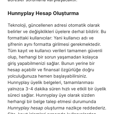
Hunnyplay Hesap Oluşturma
Teknoloji, güncellenen adresi otomatik olarak
belirler ve değişiklikleri üyelere derhal bildirir. Bu
formattaki kullanıcılar: Yani kullanıcı adı ve
şifrenin aynı formatta girilmesi gerekmektedir.
Tüm kayıt ve kullanıcı verileri tamamen güvenli
olup, herhangi bir sorun yaşamadan kolayca
giriş yapabilmenizi sağlar. Bunun yerine bir
hesap açabilir ve finansal özgürlüğe doğru
yolculuğunuza hemen başlayabilirsiniz.
Hunnyplay üyelik belgeleri, tamamlanması
yalnızca 3-4 dakika süren hızlı ve etkili bir üyelik
süreci sağlar. Hunnyplay üye olarak sizden
herhangi bir belge talep etmesi durumunda
Hunnyplay hesap oluşturma
nazikçe reddederiz.