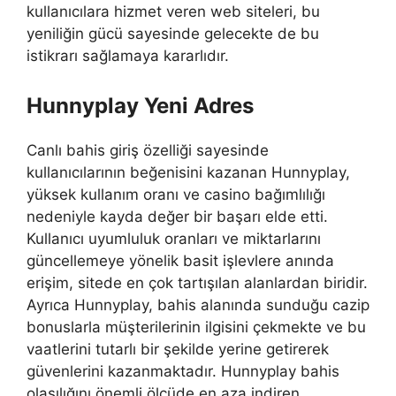
kullanıcılara hizmet veren web siteleri, bu
yeniliğin gücü sayesinde gelecekte de bu
istikrarı sağlamaya kararlıdır.
Hunnyplay Yeni Adres
Canlı bahis giriş özelliği sayesinde
kullanıcılarının beğenisini kazanan Hunnyplay,
yüksek kullanım oranı ve casino bağımlılığı
nedeniyle kayda değer bir başarı elde etti.
Kullanıcı uyumluluk oranları ve miktarlarını
güncellemeye yönelik basit işlevlere anında
erişim, sitede en çok tartışılan alanlardan biridir.
Ayrıca Hunnyplay, bahis alanında sunduğu cazip
bonuslarla müşterilerinin ilgisini çekmekte ve bu
vaatlerini tutarlı bir şekilde yerine getirerek
güvenlerini kazanmaktadır. Hunnyplay bahis
olasılığını önemli ölçüde en aza indiren