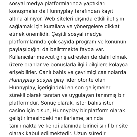
sosyal medya platformlarında yaptıkları
konuşmalar da Hunnyplay tarafından kayıt
altına alınıyor. Web siteleri dışında etkili iletişim
sağlamak için kurallara ve yönergelere dikkat
etmek önemlidir. Çeşitli sosyal medya
platformlarında çok sayıda program ve konunun
paylaşıldığını da belirtmekte fayda var.
Kullanıcılar mevcut giriş adresleri de dahil olmak
üzere oranlar ve bonuslarla ilgili bilgilere kolayca
erişebilirler. Canlı bahis ve çevrimiçi casinolarda
Hunnyplay sosyal giriş
lider otorite olan
Hunnyplay, içeriğindeki en son gelişmeleri
sürekli olarak tanıtan ve uygulayan tanınmış bir
platformdur. Sonuç olarak, ister bahis ister
casino için olsun, Hunnyplay bir platform olarak
geliştirilmesindeki her ilerleme, anında
tanınmakta ve kendi alanında birinci sınıf bir site
olarak kabul edilmektedir. Uzun süredir