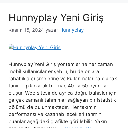
Hunnyplay Yeni Giriş
Kasım 16, 2024
yazar
Hunnyplay
Hunnyplay Yeni Giriş yöntemlerine her zaman
mobil kullanıcılar erişebilir, bu da onlara
rahatlıkla erişmelerine ve kullanmalarına olanak
tanır. Tipik olarak bir maç 40 ila 50 oyundan
oluşur. Web sitesinde ayrıca doğru bahisler için
gerçek zamanlı tahminler sağlayan bir istatistik
bölümü de bulunmaktadır. Her takımın
performansı ve kazanabilecekleri tahmini
puanlar aşağıdaki grafikte görülebilir. Yakın