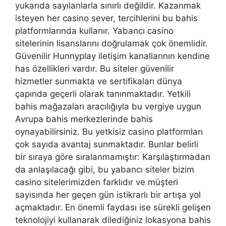
yukarıda sayılanlarla sınırlı değildir. Kazanmak
isteyen her casino sever, tercihlerini bu bahis
platformlarında kullanır. Yabancı casino
sitelerinin lisanslarını doğrulamak çok önemlidir.
Güvenilir Hunnyplay iletişim kanallarının kendine
has özellikleri vardır. Bu siteler güvenilir
hizmetler sunmakta ve sertifikaları dünya
çapında geçerli olarak tanınmaktadır. Yetkili
bahis mağazaları aracılığıyla bu vergiye uygun
Avrupa bahis merkezlerinde bahis
oynayabilirsiniz. Bu yetkisiz casino platformları
çok sayıda avantaj sunmaktadır. Bunlar belirli
bir sıraya göre sıralanmamıştır: Karşılaştırmadan
da anlaşılacağı gibi, bu yabancı siteler bizim
casino sitelerimizden farklıdır ve müşteri
sayısında her geçen gün istikrarlı bir artışa yol
açmaktadır. En önemli faydası ise sürekli gelişen
teknolojiyi kullanarak dilediğiniz lokasyona bahis