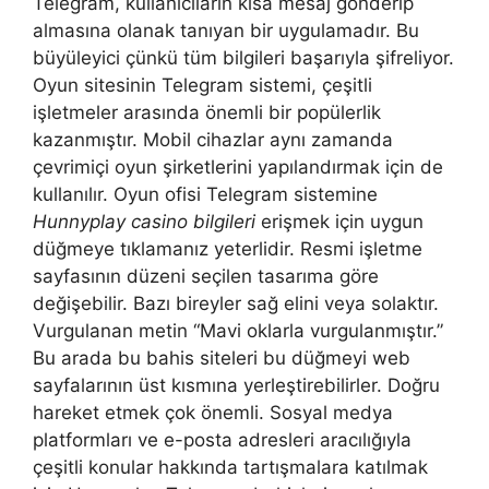
Telegram, kullanıcıların kısa mesaj gönderip
almasına olanak tanıyan bir uygulamadır. Bu
büyüleyici çünkü tüm bilgileri başarıyla şifreliyor.
Oyun sitesinin Telegram sistemi, çeşitli
işletmeler arasında önemli bir popülerlik
kazanmıştır. Mobil cihazlar aynı zamanda
çevrimiçi oyun şirketlerini yapılandırmak için de
kullanılır. Oyun ofisi Telegram sistemine
Hunnyplay casino bilgileri
erişmek için uygun
düğmeye tıklamanız yeterlidir. Resmi işletme
sayfasının düzeni seçilen tasarıma göre
değişebilir. Bazı bireyler sağ elini veya solaktır.
Vurgulanan metin “Mavi oklarla vurgulanmıştır.”
Bu arada bu bahis siteleri bu düğmeyi web
sayfalarının üst kısmına yerleştirebilirler. Doğru
hareket etmek çok önemli. Sosyal medya
platformları ve e-posta adresleri aracılığıyla
çeşitli konular hakkında tartışmalara katılmak