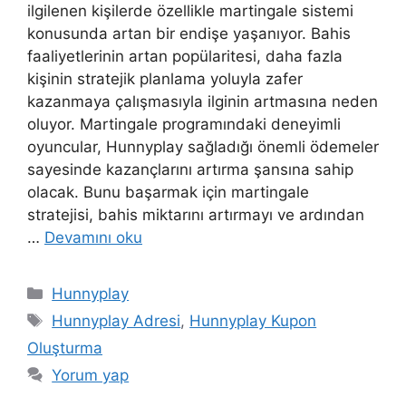
ilgilenen kişilerde özellikle martingale sistemi
konusunda artan bir endişe yaşanıyor. Bahis
faaliyetlerinin artan popülaritesi, daha fazla
kişinin stratejik planlama yoluyla zafer
kazanmaya çalışmasıyla ilginin artmasına neden
oluyor. Martingale programındaki deneyimli
oyuncular, Hunnyplay sağladığı önemli ödemeler
sayesinde kazançlarını artırma şansına sahip
olacak. Bunu başarmak için martingale
stratejisi, bahis miktarını artırmayı ve ardından
…
Devamını oku
Kategoriler
Hunnyplay
Etiketler
Hunnyplay Adresi
,
Hunnyplay Kupon
Oluşturma
Yorum yap