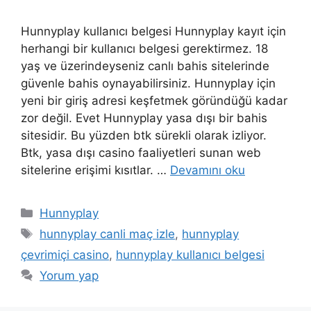
Hunnyplay kullanıcı belgesi Hunnyplay kayıt için
herhangi bir kullanıcı belgesi gerektirmez. 18
yaş ve üzerindeyseniz canlı bahis sitelerinde
güvenle bahis oynayabilirsiniz. Hunnyplay için
yeni bir giriş adresi keşfetmek göründüğü kadar
zor değil. Evet Hunnyplay yasa dışı bir bahis
sitesidir. Bu yüzden btk sürekli olarak izliyor.
Btk, yasa dışı casino faaliyetleri sunan web
sitelerine erişimi kısıtlar. …
Devamını oku
Kategoriler
Hunnyplay
Etiketler
hunnyplay canli maç izle
,
hunnyplay
çevrimiçi casino
,
hunnyplay kullanıcı belgesi
Yorum yap